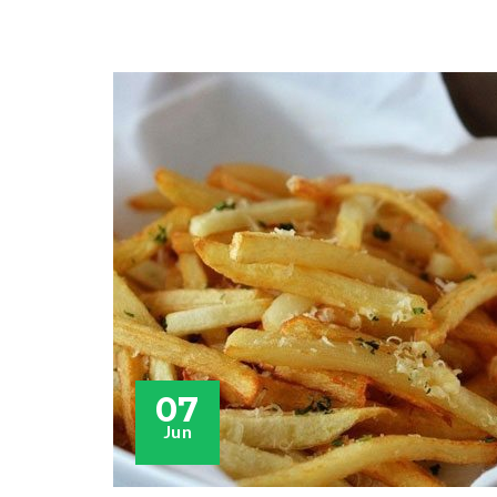
07
Jun