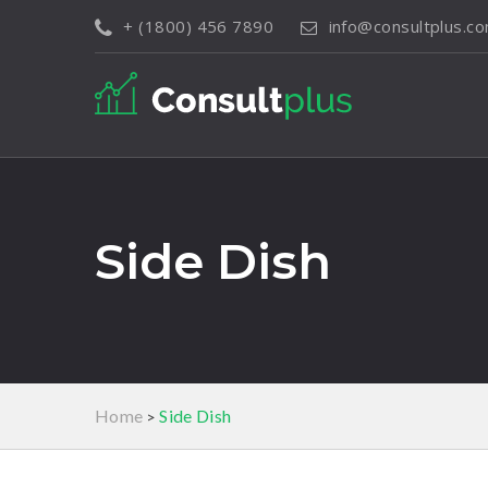
+ (1800) 456 7890
info@consultplus.c
Side Dish
Home
Side Dish
>