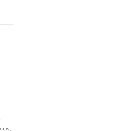
t
r
quis,