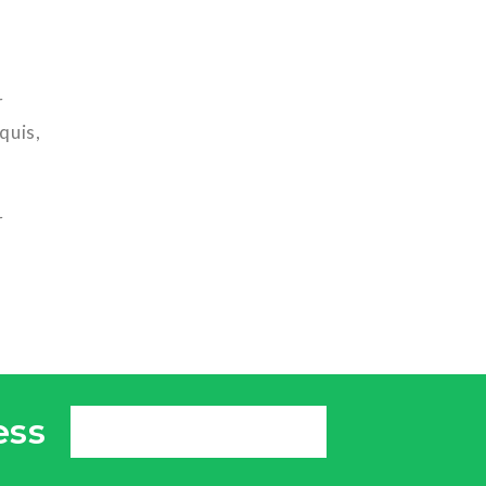
r
quis,
r
ess