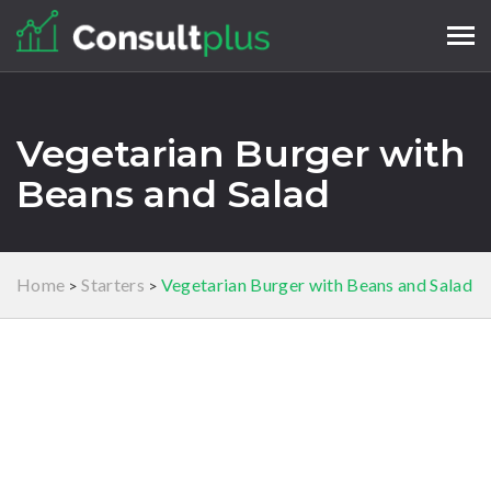
Tog
navi
Vegetarian Burger with
Beans and Salad
Home
Starters
Vegetarian Burger with Beans and Salad
>
>